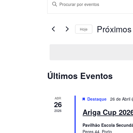
N
D
i
a
g
v
Próximos
i
Hoje
t
e
S
e
e
a
g
l
p
e
a
a
c
Últimos Eventos
l
i
ç
a
o
v
ã
n
ABR
r
Destaque
26 de Abril
26
e
a
o
Ariga Cup 202
2026
a
-
d
d
c
Pavilhão Escola Secundá
a
h
Peres 44, Porto