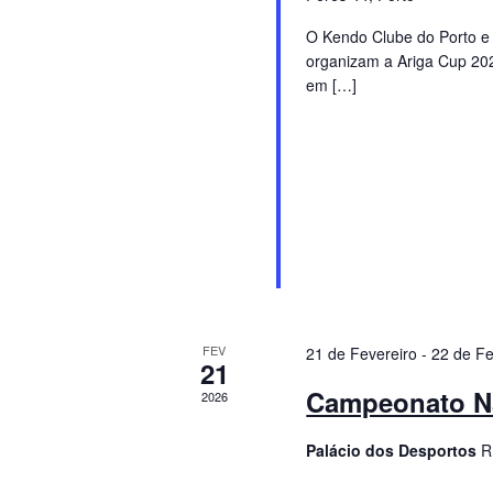
e
t
a
O Kendo Clube do Porto e
a
v
p
organizam a Ariga Cup 202
.
e
em […]
e
.
P
s
r
o
q
c
u
u
r
i
e
p
FEV
21 de Fevereiro
-
22 de Fe
s
21
o
Campeonato N
2026
r
a
E
Palácio dos Desportos
R
e
v