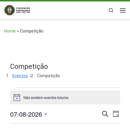
Skip to content
Search
Me
Home
»
Competição
Competição
Eventos
Competição
Eventos for 7 Agosto, 2
Não existem eventos futuros.
A
v
i
07-08-2026
N
N
P
s
D
o
e
i
S
a
s
a
a
q