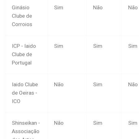
Ginásio
Sim
Não
Não
Clube de
Corroios
ICP - Iaido
Sim
Sim
Sim
Clube de
Portugal
Iaido Clube
Não
Sim
Não
de Oeiras -
ICO
Shinseikan -
Não
Sim
Sim
Associação