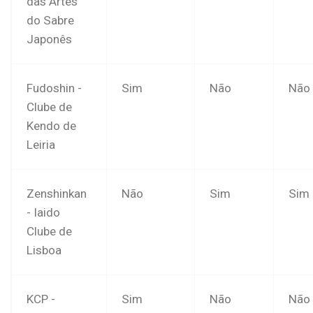
das Artes
do Sabre
Japonês
Fudoshin -
Sim
Não
Não
Clube de
Kendo de
Leiria
Zenshinkan
Não
Sim
Sim
- Iaido
Clube de
Lisboa
KCP -
Sim
Não
Não