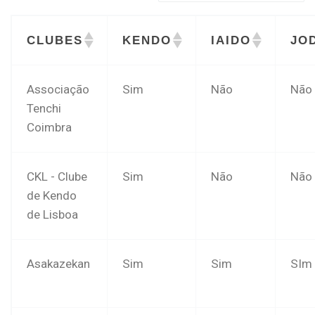
CLUBES
KENDO
IAIDO
JO
Associação
Sim
Não
Não
Tenchi
Coimbra
CKL - Clube
Sim
Não
Não
de Kendo
de Lisboa
Asakazekan
Sim
Sim
SIm