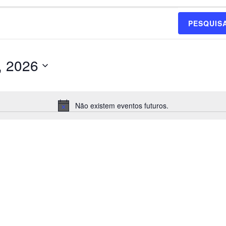
unho, 2026
PESQUIS
, 2026
Não existem eventos futuros.
A
v
i
s
o