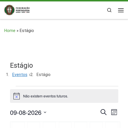
Skip to content
Search
Me
Home
»
Estágio
Estágio
Eventos
Estágio
Eventos
Não existem eventos futuros.
A
v
i
09-08-2026
N
N
P
s
M
o
e
ê
S
a
s
a
C
s
q