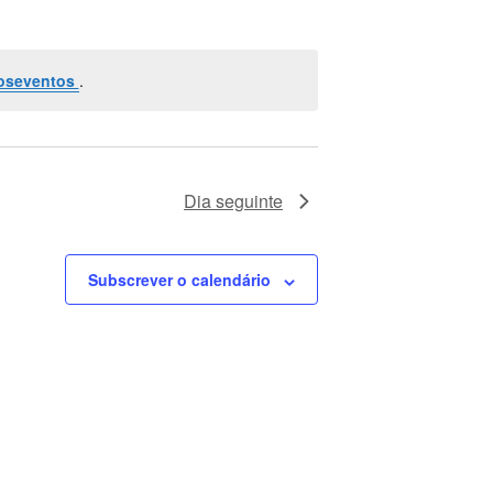
e
g
a
oseventos
.
ç
ã
o
Dia seguinte
d
e
Subscrever o calendário
v
i
s
u
a