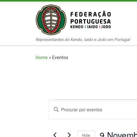
Skip to content
Representantes do Kendo, Iaido e Jodo em Portugal
Home
»
Eventos
Eventos for 9
N
D
i
a
g
v
9 Novemb
i
Hoje