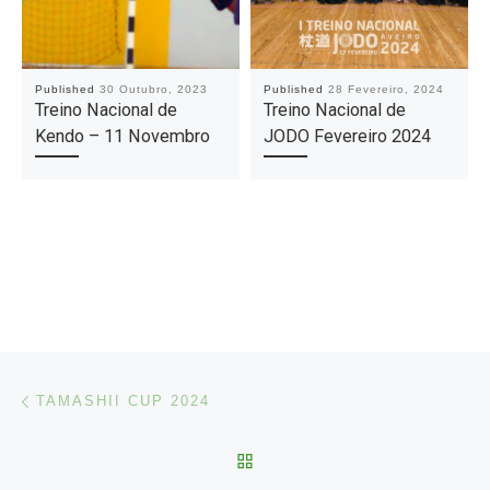
Published
30 Outubro, 2023
Published
28 Fevereiro, 2024
Treino Nacional de
Treino Nacional de
Kendo – 11 Novembro
JODO Fevereiro 2024
Post navigation
Previous post
TAMASHII CUP 2024
BACK TO POST LIST