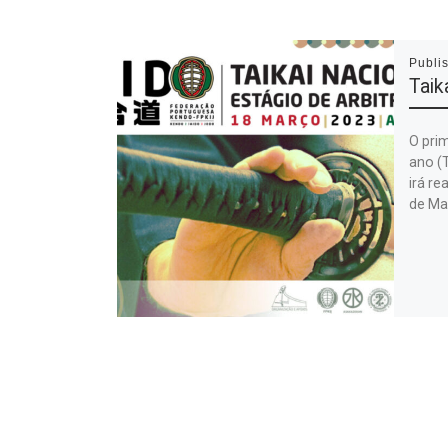
Publi
Taik
O prim
ano (T
irá re
de Ma