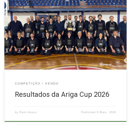
No passado dia 26 de abril, o Kendo Clube do Porto,
conjuntamente com a Federação Portuguesa de Kendo, Iaido e
Jodo, organizou a Ariga Cup 2026. A competição foi disputada
em formato individual misto, com base no sistema suíço,
totalizando 8 combates por atleta. Resultados – Ariga Cup
2026 1.º […]
COMPETIÇÃO
KENDO
Resultados da Ariga Cup 2026
by
Rute Amaro
Published
6 Maio, 2026