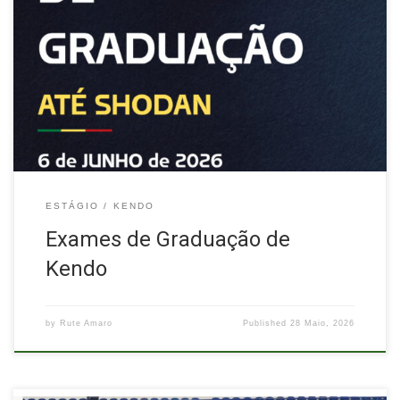
No dia 6 de junho de 2026, terão lugar os Exames de Graduação
de Kendo até Shodan. Horário As provas decorrerão durante o
período da manhã, entre as 11h30 e as 12h30, integradas no
Treino Nacional de Kendo. Inscrições Os praticantes
interessados em realizar as provas deverão contactar o
respetivo […]
ESTÁGIO
KENDO
Exames de Graduação de
Kendo
by
Rute Amaro
Published
28 Maio, 2026