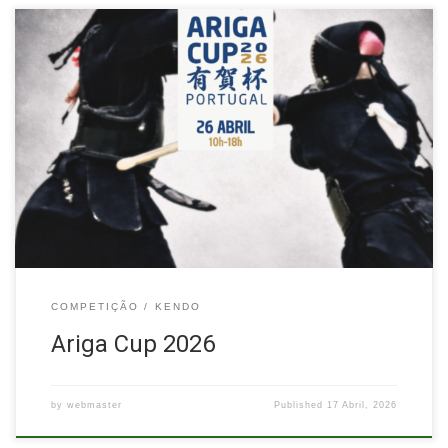
O Kendo Clube do Porto e a Federação Portuguesa de Kendo,
Iaido e Jodo organizam a Ariga Cup 2026, no dia 26 abril de
2026. A competição será disputada em formato misto e
individual, sendo aberta a competidores seniores registados na
FPKIJ ou em federações reconhecidas pela EKF/FIK.
Programa10:00 – […]
COMPETIÇÃO
KENDO
Ariga Cup 2026
by
webmaster
Published
17 Abril, 2026