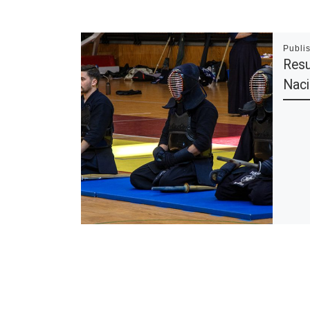
Publi
Resu
Naci