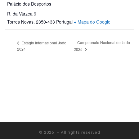
Palácio dos Desportos
R. da Várzea 9
Torres Novas
,
2350-433
Portugal
+ Mapa do Google
Campeonato Nacional de Iaido
Estágio Internacional Jodo
2024
2025
© 2026
– All rights reserved