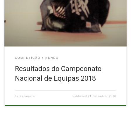
Kendo por Equipas em Viseu. Os resultados foram os seguintes:
1º Lugar – Fudoshin – Clube de Kendo de Leiria 2º Lugar –
Clube de Kendo de Lisboa 3º Lugar – Clube de Kendo de
Coimbra, Kendo Clube do Porto Fighting Spirits: […]
COMPETIÇÃO
KENDO
Resultados do Campeonato
Nacional de Equipas 2018
by
webmaster
Published
21 Setembro, 2018