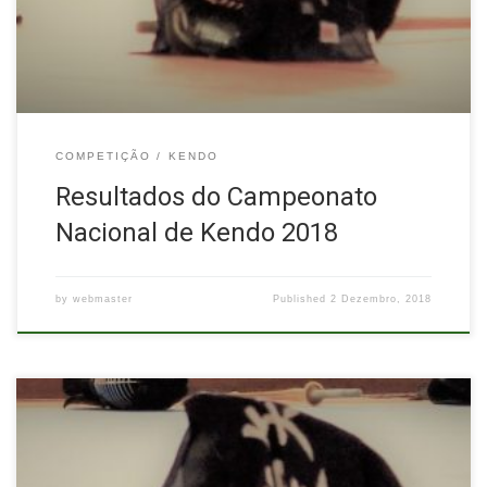
lugar – Carlota Pires3º lugar – Rodrigo Antunes Campeonato
Nacional […]
COMPETIÇÃO
KENDO
Resultados do Campeonato
Nacional de Kendo 2018
by
webmaster
Published
2 Dezembro, 2018
No passado dia 2 de Junho decorreu o Campeonato Nacional de