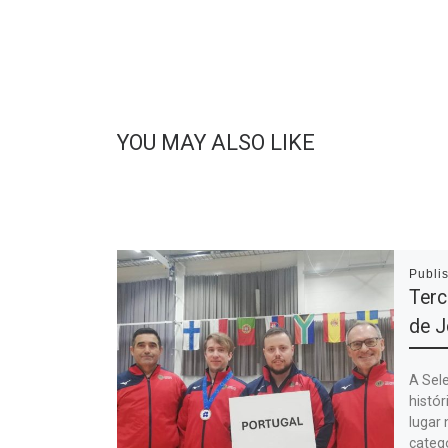
YOU MAY ALSO LIKE
Publi
Terc
de 
A Sel
histór
lugar 
categ