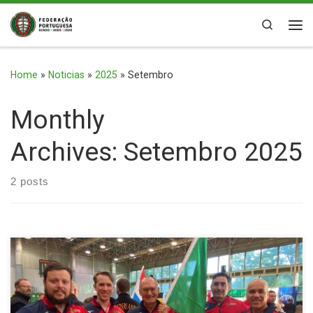
Skip to content
Search
Me
Home
»
Noticias
»
2025
»
Setembro
Monthly
Archives:
Setembro 2025
2 posts
A selecção nacional de Jodo faz novamente história ao
participar no 23º campeonato Europeu de Jodo na Polónia.