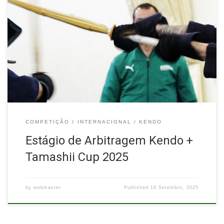
A cidade do Porto irá acolher mais uma vez a edição de 2025 do
estágio de arbitragem de Kendo juntamente com a competição
internacional Tamashii Cup, mais informações aqui:
https://tamashiicup.kendo.pt/
COMPETIÇÃO
INTERNACIONAL
KENDO
Estágio de Arbitragem Kendo +
Tamashii Cup 2025
by
webmaster
Published
18 Setembro, 2025