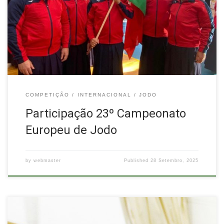
Portugal obteve nas competições individuais uma presença nos
quartos de final da categoria Godan (5ºdan) através do
competidor João Pombo do Zenshinkan – Iaido Clube de
Lisboa e chegou aos oitavos de […]
COMPETIÇÃO
INTERNACIONAL
JODO
Participação 23º Campeonato
Europeu de Jodo
by
webmaster
Published
28 Setembro, 2025