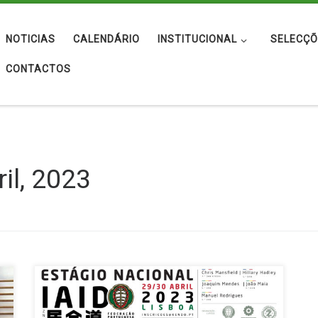
NOTICIAS
CALENDÁRIO
INSTITUCIONAL
SELECÇÕ
CONTACTOS
il, 2023
Tal como divulgado anteriormente no Plano de
Atividades da Federação Portuguesa – Kendo, Iaido,