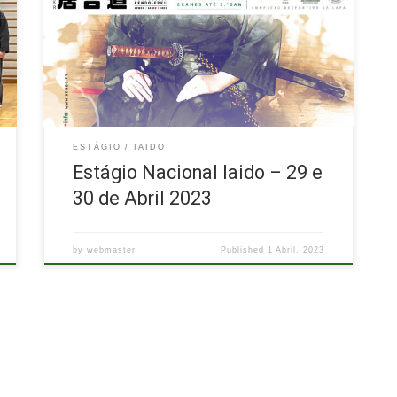
Jodo (FPKIJ) para 2023, teremos o primeiro Estágio
Nacional de Iaido deste ano daqui a duas semanas, a
29 e 30 de Abril, 2023, em Lisboa, com a
oportunidade de realização de exames até 3º Dan.
[…]
ESTÁGIO
IAIDO
Estágio Nacional Iaido – 29 e
30 de Abril 2023
by
webmaster
Published
1 Abril, 2023