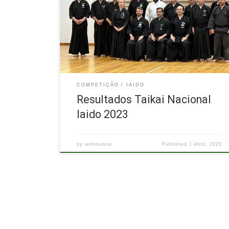
António Gonçalves 3º lugar – Fernando Sarmento e
Ana Paula Sá Fighting Spirit – Ana Paula Sá
Categoria Shodan/Nidan/Sandan 1º lugar – Jorge
Silva 2º lugar – João Mota Fighting Spirit – João
Melo Download dos Resultados finais completos
COMPETIÇÃO
IAIDO
Resultados Taikai Nacional
Iaido 2023
by
webmaster
Published
1 Abril, 2023