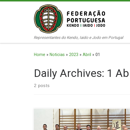
Skip to content
Representantes do Kendo, Iaido e Jodo em Portugal
Home
»
Noticias
»
2023
»
Abril
»
01
Daily Archives:
1 Abr
2 posts
Categoria Mudan 1º lugar – Fernando Silva 2º lugar –